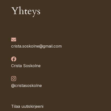
Yhteys

crista.soskolne@gmail.com

Crista Soskolne

@cristasoskolne
Tilaa uutiskirjeeni